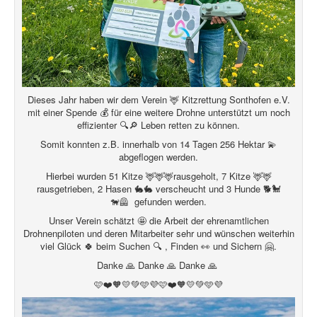
Dieses Jahr haben wir dem Verein 🦌 Kitzrettung Sonthofen e.V.
mit einer Spende 💰 für eine weitere Drohne unterstützt um noch
effizienter 🔍🔎 Leben retten zu können.
Somit konnten z.B. innerhalb von 14 Tagen 256 Hektar 💫
abgeflogen werden.
Hierbei wurden 51 Kitze 🦌🦌🦌rausgeholt, 7 Kitze 🦌🦌
rausgetrieben, 2 Hasen 🐇🐇 verscheucht und 3 Hunde 🐕🐩
🐕‍🦺 gefunden werden.
Unser Verein schätzt 🤩 die Arbeit der ehrenamtlichen
Drohnenpiloten und deren Mitarbeiter sehr und wünschen weiterhin
viel Glück 🍀 beim Suchen 🔍 , Finden 👀 und Sichern 🤗.
Danke 🙏 Danke 🙏 Danke 🙏
🩷❤️🧡💛💚🩵💜🩷❤️🧡💛💚🩵💜